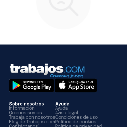
Sobre nosotros
Ayuda
Información
Ayuda
Quiénes somos
Aviso legal
Trabaja con nosotros
Condiciones de uso
Blog de Trabajos.com
Política de cookies
Contáctanos
Política de privacidad