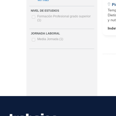
Ver más
Pi
Temp
NIVEL DE ESTUDIOS
Dieti
Formación Profesional grado superior
y nut
(1)
Inde
JORNADA LABORAL
Media Jornada
(1)