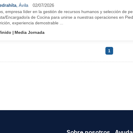
edrahíta
, Ávila
02/07/2026
s, empresa líder en la gestión de recursos humanos y selección de per
sta/Encargado/a de Cocina para unirse a nuestras operaciones en Piedr
rición, experiencia demostrable ...
finido
Media Jornada
1
Sobre nosotros
Ayuda