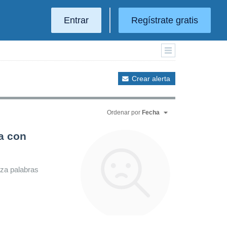
Entrar
Regístrate gratis
Crear alerta
Ordenar por
Fecha
a con
iza palabras