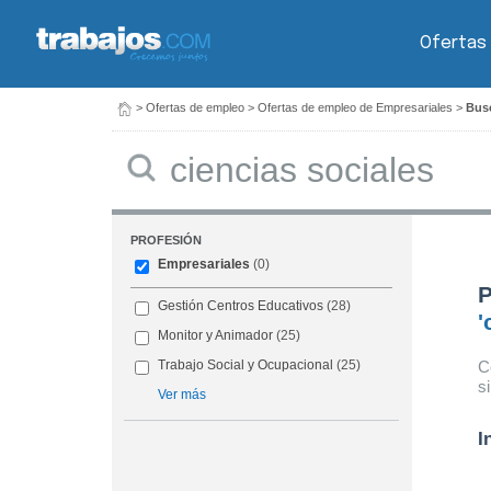
Ofertas
>
Ofertas de empleo
>
Ofertas de empleo de Empresariales
>
Busc
Buscar
PROFESIÓN
Empresariales
(0)
P
Gestión Centros Educativos
(28)
'
Monitor y Animador
(25)
C
Trabajo Social y Ocupacional
(25)
s
Ver más
I