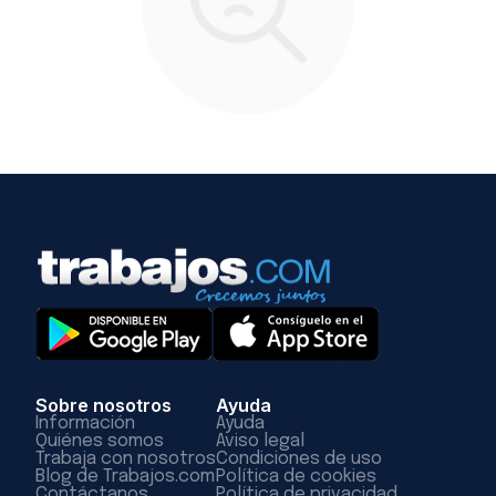
Sobre nosotros
Ayuda
Información
Ayuda
Quiénes somos
Aviso legal
Trabaja con nosotros
Condiciones de uso
Blog de Trabajos.com
Política de cookies
Contáctanos
Política de privacidad