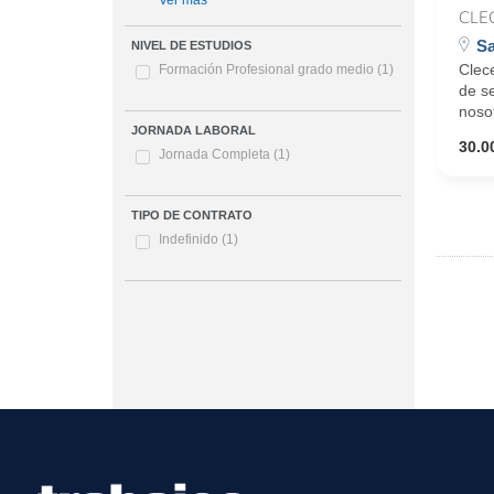
Ver más
CLE
Sa
NIVEL DE ESTUDIOS
Clece
Formación Profesional grado medio
(1)
de se
noso
JORNADA LABORAL
30.0
Jornada Completa
(1)
TIPO DE CONTRATO
Indefinido
(1)