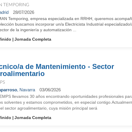
N TEMPORING
drid
28/07/2026
MAN Temporing, empresa especializada en RRHH, queremos acompañarte
elección buscamos incorporar un/a Electricista Industrial especializad
ector de la ingeniería y automatización ...
finido
Jornada Completa
cnico/a de Mantenimiento - Sector
roalimentario
PS
aparroso
, Navarra
03/06/2026
EMPS llevamos 30 años encontrando oportunidades profesionales para
s solventes y estamos comprometidos, en especial contigo.Actualmen
el sector agroalimentario, cuya misión principal será
finido
Jornada Completa