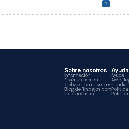
1
Sobre nosotros
Ayuda
Información
Ayuda
Quiénes somos
Aviso le
Trabaja con nosotros
Condici
Blog de Trabajos.com
Polític
Contáctanos
Política