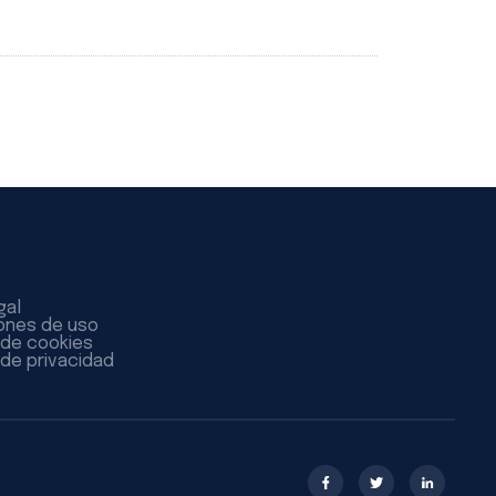
gal
ones de uso
a de cookies
 de privacidad