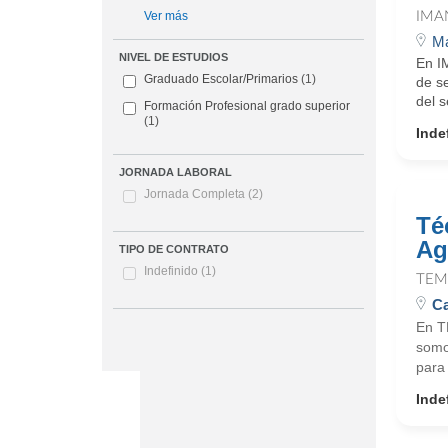
IMA
Ver más
Ma
NIVEL DE ESTUDIOS
En I
Graduado Escolar/Primarios
(1)
de s
del s
Formación Profesional grado superior
(1)
Inde
JORNADA LABORAL
Jornada Completa
(2)
Té
Ag
TIPO DE CONTRATO
Indefinido
(1)
TEM
C
En T
somo
para 
Inde