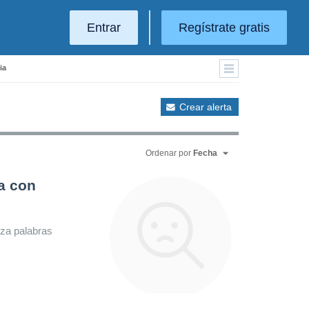
Entrar
Regístrate gratis
ia
Crear alerta
Ordenar por
Fecha
a con
iza palabras