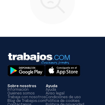
Sobre nosotros
Ayuda
Información
Ayuda
Quiénes somos
Aviso legal
Trabaja con nosotros
Condiciones de uso
Blog de Trabajos.com
Política de cookies
Contáctanos
Política de privacidad