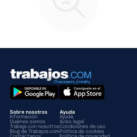
Sobre nosotros
Ayuda
Información
Ayuda
Quiénes somos
Aviso legal
Trabaja con nosotros
Condiciones de uso
Blog de Trabajos.com
Política de cookies
Contáctanos
Política de privacidad