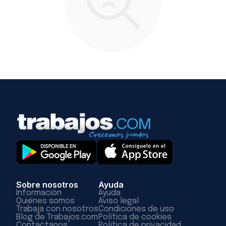
Sobre nosotros
Ayuda
Información
Ayuda
Quiénes somos
Aviso legal
Trabaja con nosotros
Condiciones de uso
Blog de Trabajos.com
Política de cookies
Contáctanos
Política de privacidad