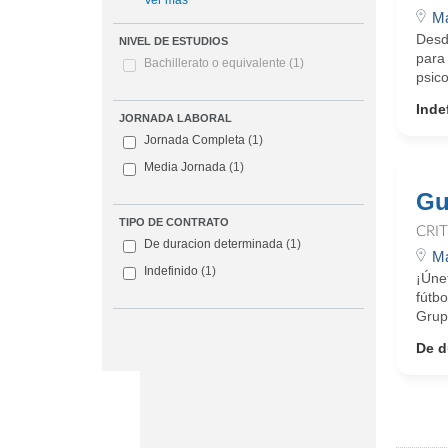
Ver más
Ma
Desd
NIVEL DE ESTUDIOS
para
Bachillerato o equivalente
(1)
psico
Inde
JORNADA LABORAL
Jornada Completa
(1)
Media Jornada
(1)
Gu
TIPO DE CONTRATO
CRI
De duracion determinada
(1)
Ma
Indefinido
(1)
¡Úne
fútbo
Grup
De d