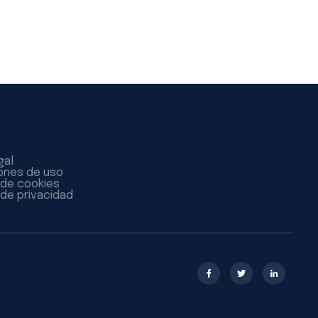
gal
ones de uso
a de cookies
 de privacidad