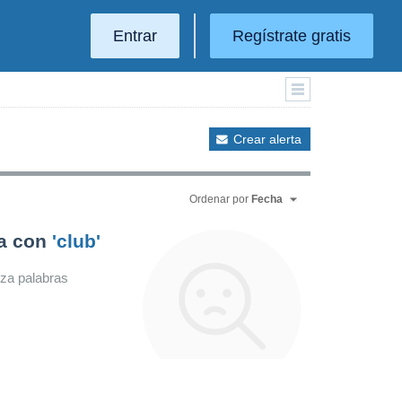
Entrar
Regístrate gratis
Crear alerta
Ordenar por
Fecha
da con
'club'
iza palabras