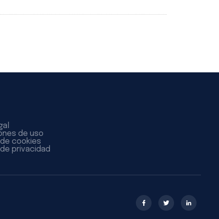
gal
ones de uso
a de cookies
 de privacidad