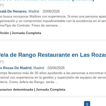
PS
calá De Henares
, Madrid
20/06/2026
s busca incorporar Maîtres con experiencia. Si eres una persona apasio
ganización y un compromiso inquebrantable con la excelencia en el serv
resTipo de Contrato: Fines de semana ...
finido
Jornada Completa
fe/a de Rango Restaurante en Las Roza
PS
s Rozas De Madrid
, Madrid
03/06/2026
emps llevamos más de 30 años ayudando a las personas a encontrar t
sional con experiencia en la gestión y supervisión de equipos de servi
lería. Como Jefe/a de Rango, serás ...
uracion determinada
Jornada Completa
1