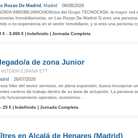
s Rozas De Madrid
, Madrid
06/08/2026
OR/A INMOBILIARIO/AOficina del Grupo TECNOCASA, la mayor red in
ores/as Inmobiliarios/as, en Las Rozas De Madrid.Si eres una persona
ndo o no experiencia en el sector inmobiliario, y si eres una persona co
 € - 3.000 €
Indefinido
Jornada Completa
legado/a de zona Junior
T INTERIM ESPAÑA ETT
drid
26/07/2026
esa líder del sector servicios, en plena expansión, busca incorporar u
rentes centros de trabajo dentro de su área de actuación. La persona 
cto funcionamiento operativo, económico ...
- 25 €
Indefinido
Jornada Completa
îtres en Alcalá de Henares (Madrid)