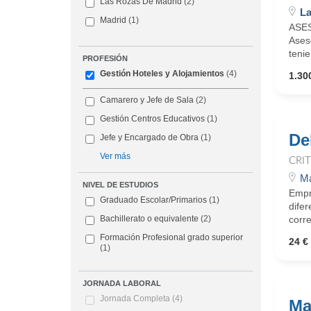
Las Rozas De Madrid
(2)
La
Madrid
(1)
ASES
Ases
tenie
PROFESIÓN
Gestión Hoteles y Alojamientos
(4)
1.300
Camarero y Jefe de Sala
(2)
Gestión Centros Educativos
(1)
De
Jefe y Encargado de Obra
(1)
Ver más
CRI
Ma
NIVEL DE ESTUDIOS
Empr
Graduado Escolar/Primarios
(1)
dife
corre
Bachillerato o equivalente
(2)
Formación Profesional grado superior
24 € 
(1)
JORNADA LABORAL
Jornada Completa
(4)
Ma