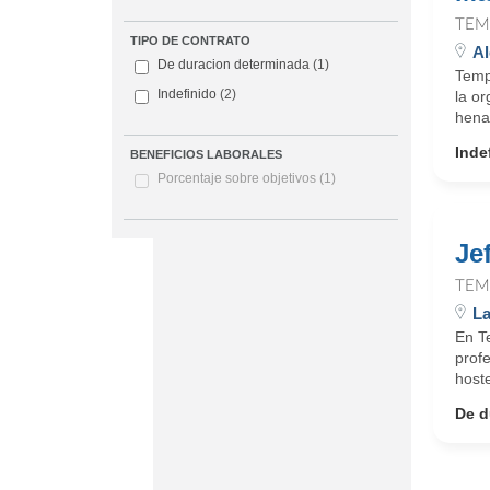
TEM
TIPO DE CONTRATO
Al
De duracion determinada
(1)
Temp
Indefinido
(2)
la or
hena
Inde
BENEFICIOS LABORALES
Porcentaje sobre objetivos
(1)
Je
TEM
La
En T
profe
hoste
De d