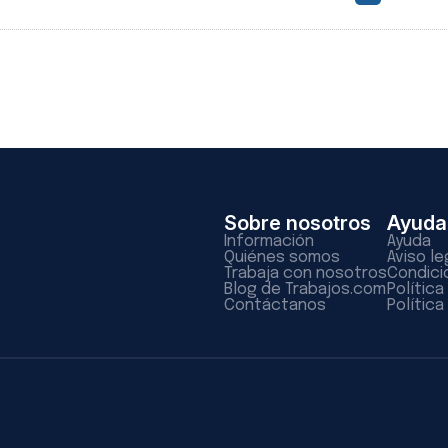
Sobre nosotros
Ayuda
Información
Ayuda
Quiénes somos
Aviso le
Trabaja con nosotros
Condici
Blog de Trabajos.com
Polític
Contáctanos
Política