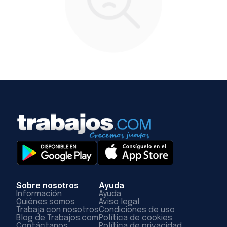
Sobre nosotros
Ayuda
Información
Ayuda
Quiénes somos
Aviso legal
Trabaja con nosotros
Condiciones de uso
Blog de Trabajos.com
Política de cookies
Contáctanos
Política de privacidad