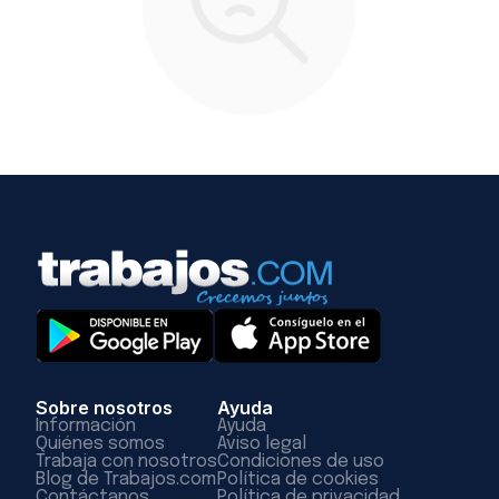
Sobre nosotros
Ayuda
Información
Ayuda
Quiénes somos
Aviso legal
Trabaja con nosotros
Condiciones de uso
Blog de Trabajos.com
Política de cookies
Contáctanos
Política de privacidad