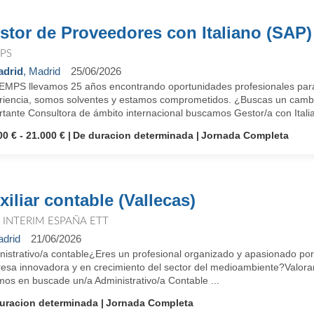
stor de Proveedores con Italiano (SAP)
PS
drid
, Madrid
25/06/2026
EMPS llevamos 25 años encontrando oportunidades profesionales para
riencia, somos solventes y estamos comprometidos. ¿Buscas un cambi
tante Consultora de ámbito internacional buscamos Gestor/a con Italian
00 € - 21.000 €
De duracion determinada
Jornada Completa
xiliar contable (Vallecas)
T INTERIM ESPAÑA ETT
drid
21/06/2026
nistrativo/a contable¿Eres un profesional organizado y apasionado po
esa innovadora y en crecimiento del sector del medioambiente?Valoramo
mos en buscade un/a Administrativo/a Contable ...
uracion determinada
Jornada Completa