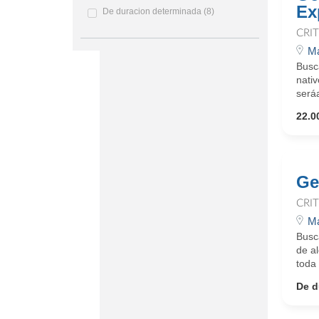
Ex
De duracion determinada
(8)
CRI
Ma
Busc
nativ
seráa
22.0
Ge
CRI
Ma
Busc
de a
toda 
De d