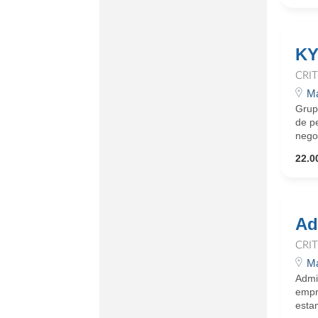
KY
CRI
Ma
Grup
de pe
negoc
22.0
Ad
CRI
Ma
Admi
empr
esta