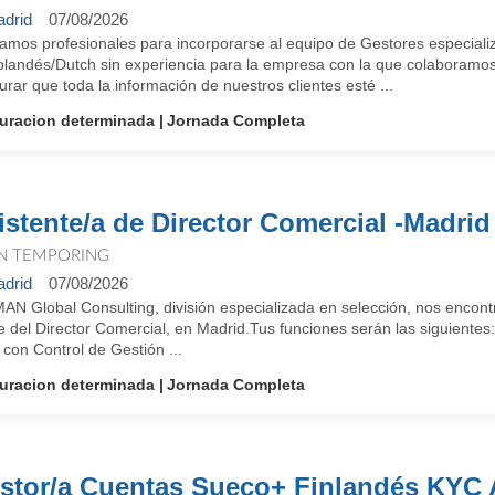
drid
07/08/2026
amos profesionales para incorporarse al equipo de Gestores especial
olandés/Dutch sin experiencia para la empresa con la que colaboramos 
rar que toda la información de nuestros clientes esté ...
uracion determinada
Jornada Completa
istente/a de Director Comercial -Madrid
N TEMPORING
drid
07/08/2026
MAN Global Consulting, división especializada en selección, nos encon
e del Director Comercial, en Madrid.Tus funciones serán las siguientes
 con Control de Gestión ...
uracion determinada
Jornada Completa
stor/a Cuentas Sueco+ Finlandés KYC