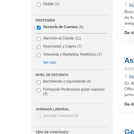
Getafe
(1)
Ma
Busc
de h
PROFESIÓN
asegu
Gestoría de Cuentas
(8)
De d
Atención al Cliente
(11)
Reponedor y Cajero
(7)
Televenta y Marketing Telefónico
(7)
As
Ver más
IMA
NIVEL DE ESTUDIOS
Ma
Bachillerato o equivalente
(4)
En I
Offic
Formación Profesional grado superior
(4)
junto
De d
JORNADA LABORAL
Jornada Completa
(8)
Ge
TIPO DE CONTRATO