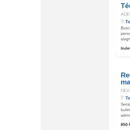
Té
ADE
To
Busc
perso
asign
Inde
Re
ma
NEX
To
Serás
bufet
admin
850 