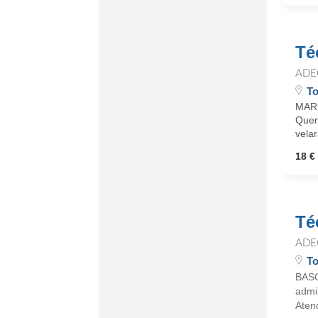
Té
ADE
To
MARI
Quer
velar
18 € 
Té
ADE
To
BASQ
admin
Atend