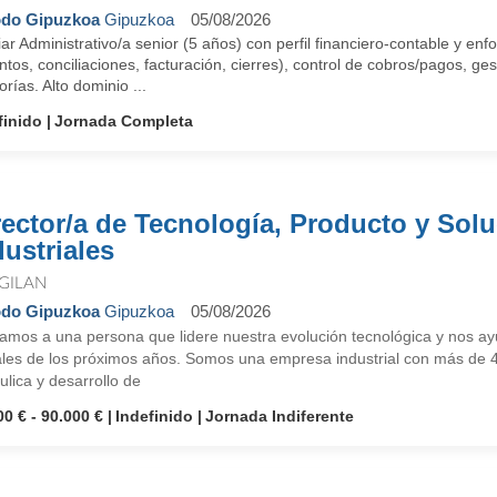
do Gipuzkoa
Gipuzkoa
05/08/2026
iar Administrativo/a senior (5 años) con perfil financiero-contable y enf
ntos, conciliaciones, facturación, cierres), control de cobros/pagos, ge
orías. Alto dominio ...
finido
Jornada Completa
rector/a de Tecnología, Producto y Sol
dustriales
GILAN
do Gipuzkoa
Gipuzkoa
05/08/2026
mos a una persona que lidere nuestra evolución tecnológica y nos ayud
tales de los próximos años. Somos una empresa industrial con más de 
ulica y desarrollo de
00 € - 90.000 €
Indefinido
Jornada Indiferente