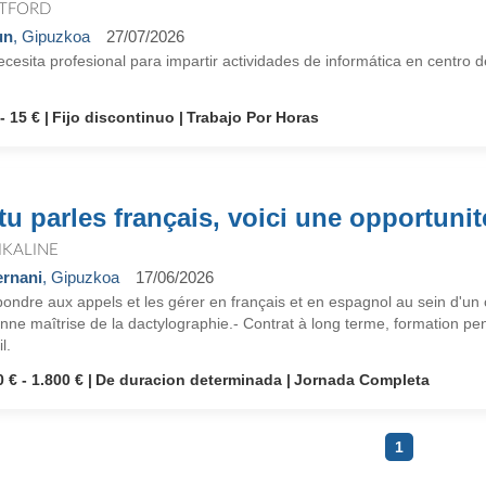
TFORD
un
, Gipuzkoa
27/07/2026
cesita profesional para impartir actividades de informática en centro 
- 15 €
Fijo discontinuo
Trabajo Por Horas
 tu parles français, voici une opportunit
IKALINE
rnani
, Gipuzkoa
17/06/2026
ondre aux appels et les gérer en français et en espagnol au sein d'un c
nne maîtrise de la dactylographie.- Contrat à long terme, formation p
l.
 € - 1.800 €
De duracion determinada
Jornada Completa
1