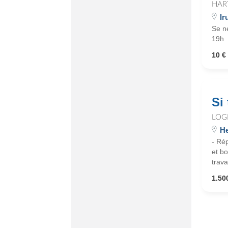
HAR
Ir
Se ne
19h
10 € 
Si
LOG
He
- Rép
et bo
travai
1.500