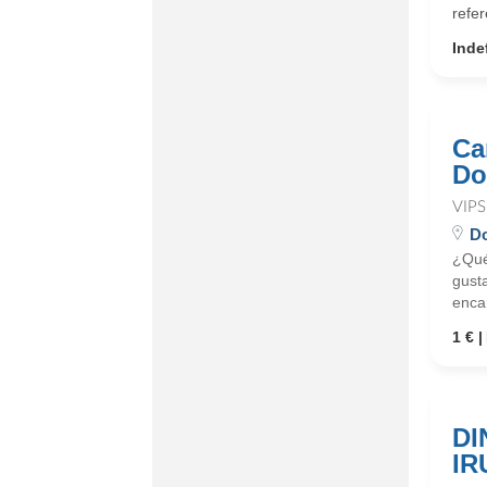
refe
Inde
Ca
Do
VIPS
Do
¿Qué
gusta
enca
1 €
DI
IR