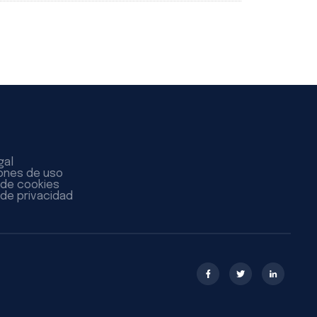
gal
ones de uso
a de cookies
 de privacidad