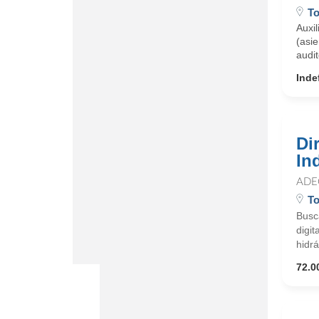
To
Auxil
(asie
audit
Inde
Di
In
ADE
To
Busca
digi
hidrá
72.0