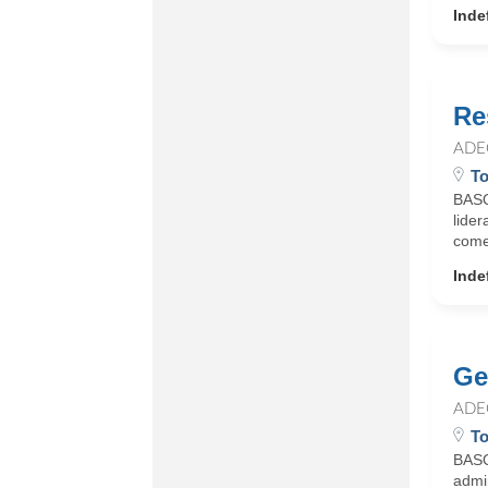
Inde
Re
ADE
To
BASQ
lider
comer
Inde
Ge
ADE
To
BASQ
admi