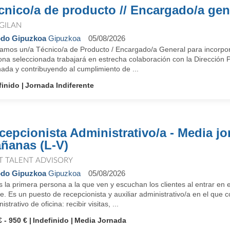
cnico/a de producto // Encargado/a gen
GILAN
do Gipuzkoa
Gipuzkoa
05/08/2026
amos un/a Técnico/a de Producto / Encargado/a General para incorpor
na seleccionada trabajará en estrecha colaboración con la Dirección Pr
ada y contribuyendo al cumplimiento de ...
finido
Jornada Indiferente
cepcionista Administrativo/a - Media j
ñanas (L-V)
T TALENT ADVISORY
do Gipuzkoa
Gipuzkoa
05/08/2026
 la primera persona a la que ven y escuchan los clientes al entrar en el
e. Es un puesto de recepcionista y auxiliar administrativo/a en el que c
istrativo de oficina: recibir visitas, ...
€ - 950 €
Indefinido
Media Jornada