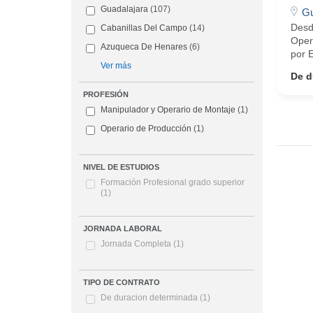
Guadalajara
(107)
Gu
Desd
Cabanillas Del Campo
(14)
Opera
Azuqueca De Henares
(6)
por E
Ver más
De d
PROFESIÓN
Manipulador y Operario de Montaje
(1)
Operario de Producción
(1)
NIVEL DE ESTUDIOS
Formación Profesional grado superior
(1)
JORNADA LABORAL
Jornada Completa
(1)
TIPO DE CONTRATO
De duracion determinada
(1)