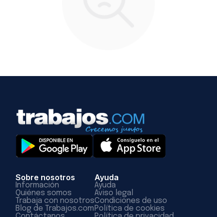
Sobre nosotros
Ayuda
Información
Ayuda
Quiénes somos
Aviso legal
Trabaja con nosotros
Condiciones de uso
Blog de Trabajos.com
Política de cookies
Contáctanos
Política de privacidad