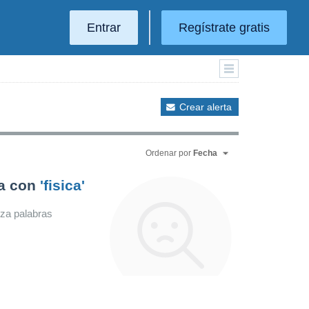
Entrar
Regístrate gratis
Crear alerta
Ordenar por
Fecha
da con
'fisica'
iza palabras