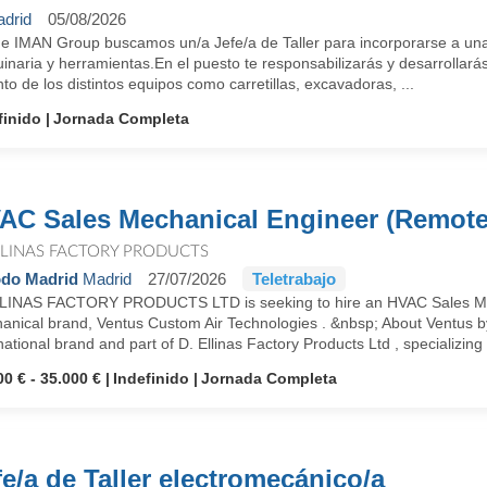
drid
05/08/2026
e IMAN Group buscamos un/a Jefe/a de Taller para incorporarse a una e
naria y herramientas.En el puesto te responsabilizarás y desarrollará
to de los distintos equipos como carretillas, excavadoras, ...
finido
Jornada Completa
AC Sales Mechanical Engineer (Remote
LLINAS FACTORY PRODUCTS
do Madrid
Madrid
27/07/2026
Teletrabajo
LINAS FACTORY PRODUCTS LTD is seeking to hire an HVAC Sales Mecha
anical brand, Ventus Custom Air Technologies . &nbsp; About Ventus by
national brand and part of D. Ellinas Factory Products Ltd , specializing .
00 € - 35.000 €
Indefinido
Jornada Completa
fe/a de Taller electromecánico/a