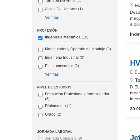
Torrejon De Ardoz
(1)
Ma
Alcala De Henares
(1)
Desd
Ver más
maqui
a pun
PROFESIÓN
Inde
Ingeniería Mecánica
(10)
Manipulador y Operario de Montaje
(3)
Ingeniería Industrial
(3)
HV
Electromecánica
(2)
D.E
Ver más
To
D.EL
NIVEL DE ESTUDIOS
mech
Formación Profesional grado superior
inter
(3)
Diplomatura
(1)
30.0
Grado
(2)
JORNADA LABORAL
Je
Jornada Completa
(9)