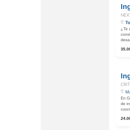
In
NEX
To
¿Te a
const
desar
35.0
In
CRI
Ma
En G
de i
coord
24.0