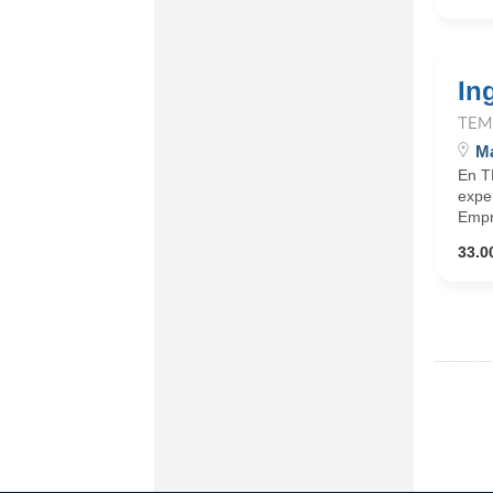
In
TEM
Ma
En T
expe
Empr
33.0