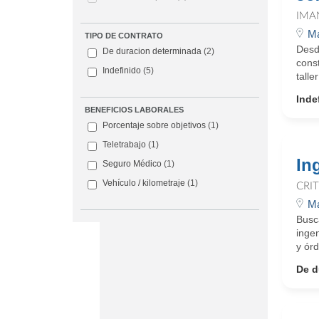
IMA
Ma
TIPO DE CONTRATO
Desd
De duracion determinada
(2)
const
Indefinido
(5)
talle
Inde
BENEFICIOS LABORALES
Porcentaje sobre objetivos
(1)
Teletrabajo
(1)
In
Seguro Médico
(1)
Vehículo / kilometraje
(1)
CRI
Ma
Busc
inge
y órd
De d