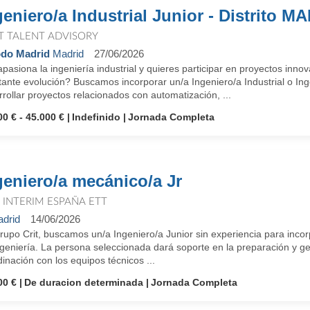
geniero/a Industrial Junior - Distrito M
T TALENT ADVISORY
do Madrid
Madrid
27/06/2026
pasiona la ingeniería industrial y quieres participar en proyectos inn
ante evolución? Buscamos incorporar un/a Ingeniero/a Industrial o Inge
rollar proyectos relacionados con automatización, ...
00 € - 45.000 €
Indefinido
Jornada Completa
geniero/a mecánico/a Jr
T INTERIM ESPAÑA ETT
drid
14/06/2026
rupo Crit, buscamos un/a Ingeniero/a Junior sin experiencia para inco
ngeniería. La persona seleccionada dará soporte en la preparación y g
inación con los equipos técnicos ...
00 €
De duracion determinada
Jornada Completa