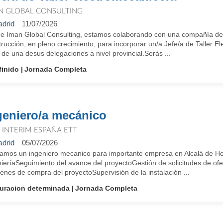
N GLOBAL CONSULTING
drid
11/07/2026
e Iman Global Consulting, estamos colaborando con una compañía del 
rucción, en pleno crecimiento, para incorporar un/a Jefe/a de Taller Ele
r de una desus delegaciones a nivel provincial.Serás ...
finido
Jornada Completa
geniero/a mecánico
T INTERIM ESPAÑA ETT
drid
05/07/2026
amos un ingeniero mecanico para importante empresa en Alcalá de H
nieríaSeguimiento del avance del proyectoGestión de solicitudes de o
enes de compra del proyectoSupervisión de la instalación ...
uracion determinada
Jornada Completa