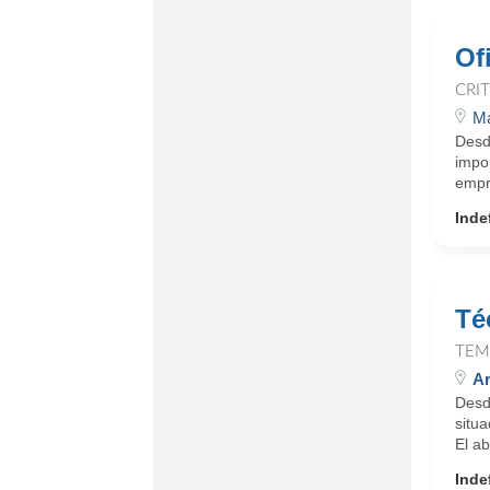
Of
CRI
Ma
Desd
impo
empr
Inde
Té
TEM
Ar
Desd
situ
El ab
Inde