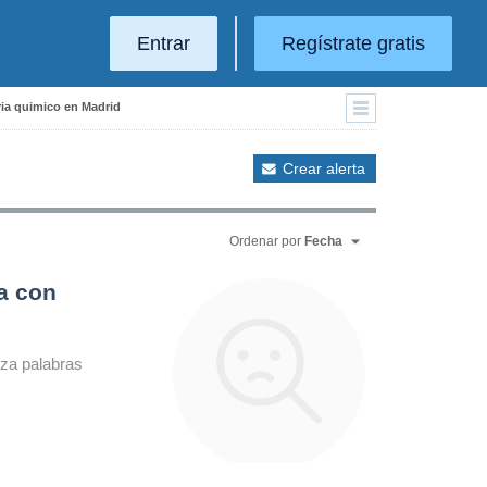
Entrar
Regístrate gratis
ria quimico en Madrid
Crear alerta
Ordenar por
Fecha
a con
iza palabras