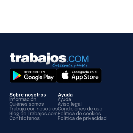
Sobre nosotros
Ayuda
Información
Ayuda
Quiénes somos
Aviso legal
Trabaja con nosotros
Condiciones de uso
Blog de Trabajos.com
Política de cookies
Contáctanos
Política de privacidad