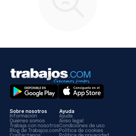
Sobre nosotros
Ayuda
Información
Ayuda
Quiénes somos
Aviso legal
Trabaja con nosotros
Condiciones de uso
Blog de Trabajos.com
Política de cookies
Contáctanos
Política de privacidad