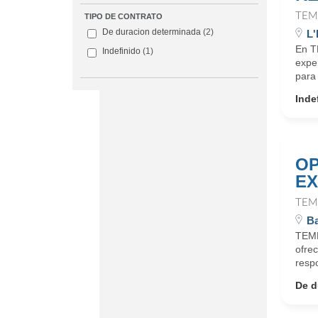
TEM
TIPO DE CONTRATO
De duracion determinada
(2)
L'
En T
Indefinido
(1)
expe
para 
Inde
OP
EX
TEM
Ba
TEMP
ofrec
respo
De d