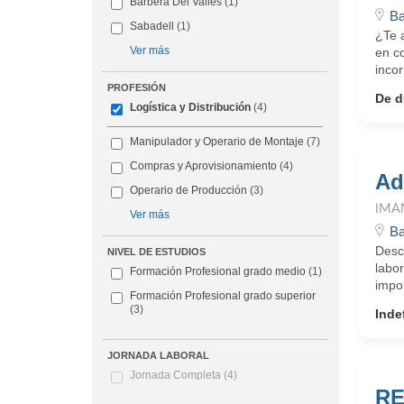
Barbera Del Valles
(1)
Ba
Sabadell
(1)
¿Te a
Ver más
en c
inco
PROFESIÓN
De d
Logística y Distribución
(4)
Manipulador y Operario de Montaje
(7)
Compras y Aprovisionamiento
(4)
Ad
Operario de Producción
(3)
IMA
Ver más
Ba
Desc
NIVEL DE ESTUDIOS
labo
Formación Profesional grado medio
(1)
impor
Formación Profesional grado superior
(3)
Inde
JORNADA LABORAL
Jornada Completa
(4)
RE