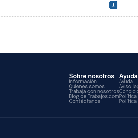
1
Sobre nosotros
Ayuda
Información
Ayuda
Quiénes somos
Aviso le
Trabaja con nosotros
Condici
Blog de Trabajos.com
Polític
Contáctanos
Política