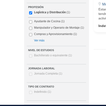
Mu
PROFESIÓN
Esta
Logística y Distribución
(1)
tendr
acti
Ayudante de Cocina
(1)
Inde
Manipulador y Operario de Montaje
(1)
Compras y Aprovisionamiento
(1)
Ver más
NIVEL DE ESTUDIOS
Bachillerato o equivalente
(1)
JORNADA LABORAL
Jornada Completa
(1)
TIPO DE CONTRATO
Indefinido
(1)