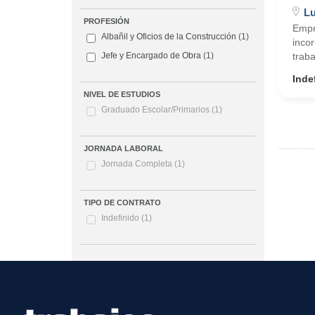
L
PROFESIÓN
Empre
Albañil y Oficios de la Construcción
(1)
inco
traba
Jefe y Encargado de Obra
(1)
Inde
NIVEL DE ESTUDIOS
Graduado Escolar/Primarios
(1)
JORNADA LABORAL
Jornada Completa
(1)
TIPO DE CONTRATO
Indefinido
(1)