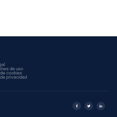
gal
ones de uso
a de cookies
 de privacidad