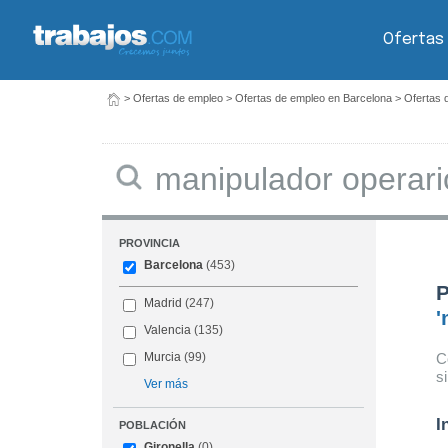
Ofertas
>
Ofertas de empleo
>
Ofertas de empleo en Barcelona
>
Ofertas 
Buscar
PROVINCIA
Barcelona
(453)
P
Madrid
(247)
'
Valencia
(135)
C
Murcia
(99)
s
Ver más
I
POBLACIÓN
Gironella
(0)