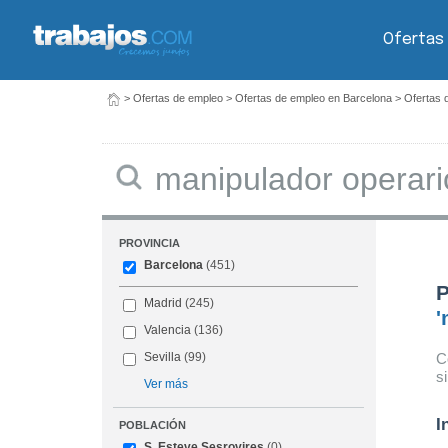
Ofertas
>
Ofertas de empleo
>
Ofertas de empleo en Barcelona
>
Ofertas 
Buscar
PROVINCIA
Barcelona
(451)
P
Madrid
(245)
'
Valencia
(136)
C
Sevilla
(99)
s
Ver más
I
POBLACIÓN
S. Esteve Sesrovires
(0)