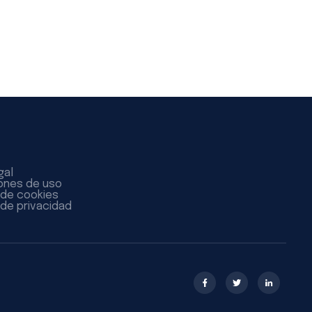
gal
ones de uso
a de cookies
 de privacidad