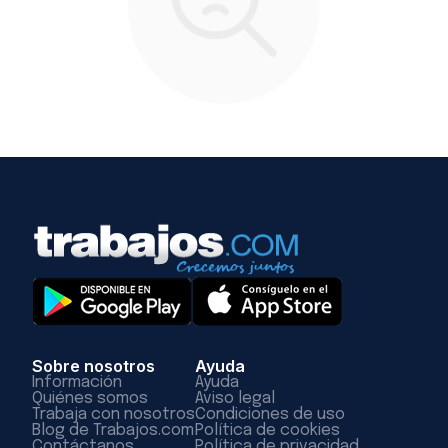
Sobre nosotros
Ayuda
Información
Ayuda
Quiénes somos
Aviso legal
Trabaja con nosotros
Condiciones de uso
Blog de Trabajos.com
Política de cookies
Contáctanos
Política de privacidad