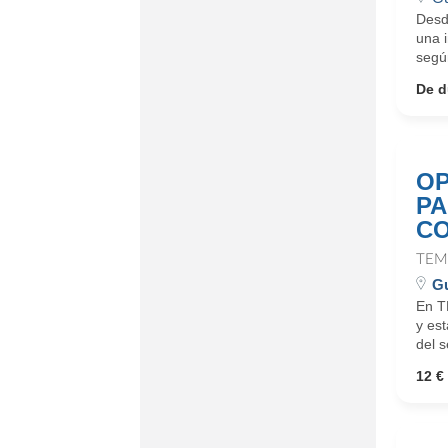
Desd
una 
según
De d
OP
PA
CO
TEM
Gu
En T
y es
del s
12 € 