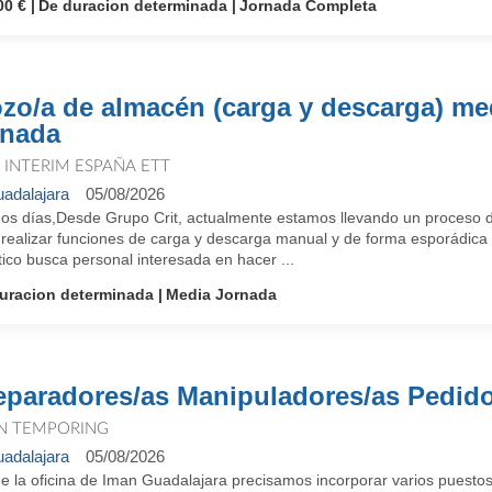
00 €
De duracion determinada
Jornada Completa
zo/a de almacén (carga y descarga) me
rnada
T INTERIM ESPAÑA ETT
adalajara
05/08/2026
os días,Desde Grupo Crit, actualmente estamos llevando un proceso 
realizar funciones de carga y descarga manual y de forma esporádica co
tico busca personal interesada en hacer ...
uracion determinada
Media Jornada
eparadores/as Manipuladores/as Pedid
N TEMPORING
adalajara
05/08/2026
e la oficina de Iman Guadalajara precisamos incorporar varios puesto