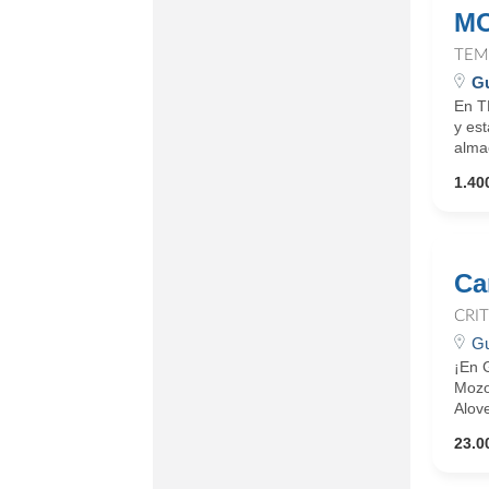
MO
TEM
Gu
En T
y es
almac
1.400
Car
CRI
Gu
¡En 
Mozos
Alove
23.0