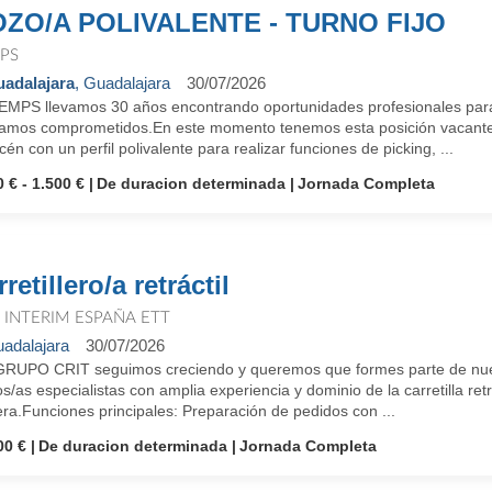
ZO/A POLIVALENTE - TURNO FIJO
PS
adalajara
, Guadalajara
30/07/2026
EMPS llevamos 30 años encontrando oportunidades profesionales para
tamos comprometidos.En este momento tenemos esta posición vacant
én con un perfil polivalente para realizar funciones de picking, ...
 € - 1.500 €
De duracion determinada
Jornada Completa
retillero/a retráctil
T INTERIM ESPAÑA ETT
adalajara
30/07/2026
GRUPO CRIT seguimos creciendo y queremos que formes parte de nue
/as especialistas con amplia experiencia y dominio de la carretilla ret
ra.Funciones principales: Preparación de pedidos con ...
00 €
De duracion determinada
Jornada Completa