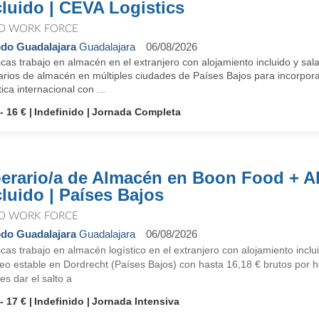
cluido | CEVA Logistics
O WORK FORCE
do Guadalajara
Guadalajara
06/08/2026
as trabajo en almacén en el extranjero con alojamiento incluido y sal
arios de almacén en múltiples ciudades de Países Bajos para incorpora
tica internacional con ...
- 16 €
Indefinido
Jornada Completa
erario/a de Almacén en Boon Food + A
cluido | Países Bajos
O WORK FORCE
do Guadalajara
Guadalajara
06/08/2026
as trabajo en almacén logístico en el extranjero con alojamiento incl
o estable en Dordrecht (Países Bajos) con hasta 16,18 € brutos por ho
es dar el salto a
- 17 €
Indefinido
Jornada Intensiva