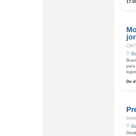
17.0
Mo
jo
CRI
Gu
Buen
para 
logís
De d
Pr
IMA
Gu
Desd