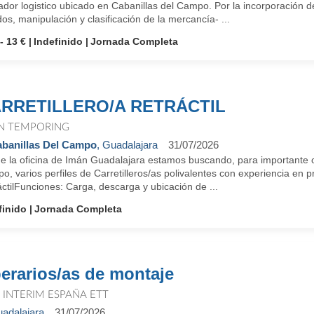
ador logistico ubicado en Cabanillas del Campo. Por la incorporación 
os, manipulación y clasificación de la mercancía- ...
- 13 €
Indefinido
Jornada Completa
RRETILLERO/A RETRÁCTIL
N TEMPORING
banillas Del Campo
, Guadalajara
31/07/2026
e la oficina de Imán Guadalajara estamos buscando, para importante op
, varios perfiles de Carretilleros/as polivalentes con experiencia en p
ctilFunciones: Carga, descarga y ubicación de ...
finido
Jornada Completa
erarios/as de montaje
T INTERIM ESPAÑA ETT
adalajara
31/07/2026