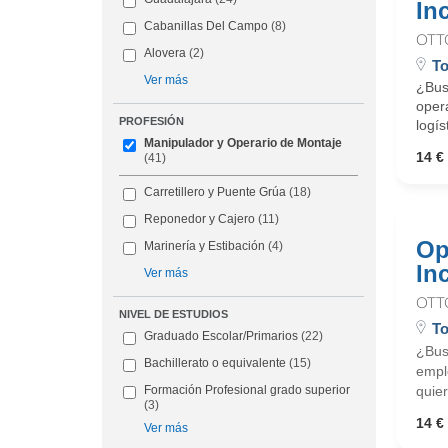
In
Cabanillas Del Campo
(8)
OTT
Alovera
(2)
To
Ver más
¿Busc
oper
PROFESIÓN
logís
Manipulador y Operario de Montaje
14 € 
(41)
Carretillero y Puente Grúa
(18)
Reponedor y Cajero
(11)
Op
Marinería y Estibación
(4)
In
Ver más
OTT
NIVEL DE ESTUDIOS
To
Graduado Escolar/Primarios
(22)
¿Busc
Bachillerato o equivalente
(15)
emple
quier
Formación Profesional grado superior
(3)
14 € 
Ver más