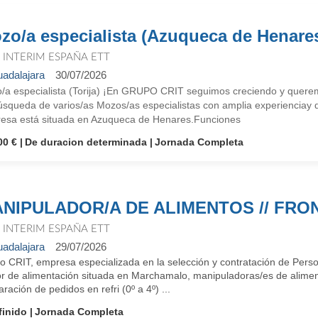
zo/a especialista (Azuqueca de Henare
T INTERIM ESPAÑA ETT
adalajara
30/07/2026
/a especialista (Torija) ¡En GRUPO CRIT seguimos creciendo y quere
squeda de varios/as Mozos/as especialistas con amplia experienciay domin
esa está situada en Azuqueca de Henares.Funciones
00 €
De duracion determinada
Jornada Completa
NIPULADOR/A DE ALIMENTOS // FRO
T INTERIM ESPAÑA ETT
adalajara
29/07/2026
o CRIT, empresa especializada en la selección y contratación de Perso
r de alimentación situada en Marchamalo, manipuladoras/es de alimento
ración de pedidos en refri (0º a 4º) ...
finido
Jornada Completa