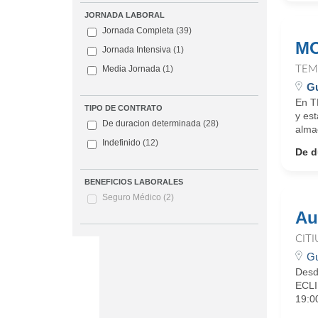
JORNADA LABORAL
Jornada Completa
(39)
MO
Jornada Intensiva
(1)
TEM
Media Jornada
(1)
Gu
En T
TIPO DE CONTRATO
y es
De duracion determinada
(28)
almac
Indefinido
(12)
De d
BENEFICIOS LABORALES
Seguro Médico
(2)
Au
CIT
Gu
Desd
ECLI
19:00