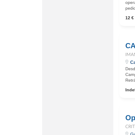
oper
pedid
12 € 
CA
IMA
Ca
Desd
Campo
Retrá
Inde
Op
CRI
Gu