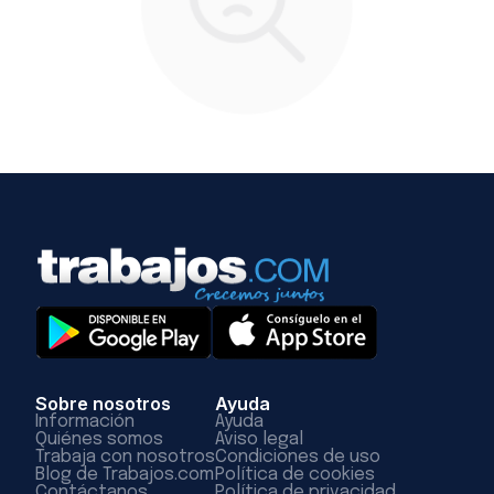
Sobre nosotros
Ayuda
Información
Ayuda
Quiénes somos
Aviso legal
Trabaja con nosotros
Condiciones de uso
Blog de Trabajos.com
Política de cookies
Contáctanos
Política de privacidad