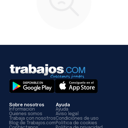
Sobre nosotros
Ayuda
Información
Ayuda
Quiénes somos
Aviso legal
Trabaja con nosotros
Condiciones de uso
Blog de Trabajos.com
Política de cookies
Contáctanos
Política de privacidad