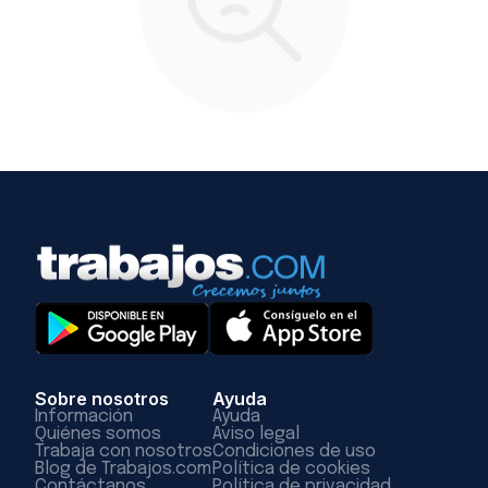
Sobre nosotros
Ayuda
Información
Ayuda
Quiénes somos
Aviso legal
Trabaja con nosotros
Condiciones de uso
Blog de Trabajos.com
Política de cookies
Contáctanos
Política de privacidad