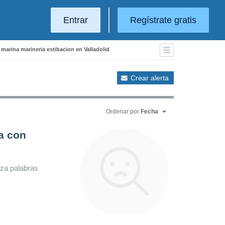
Entrar
Regístrate gratis
 marina marineria estibacion en Valladolid
Crear alerta
Ordenar por
Fecha
a con
iza palabras