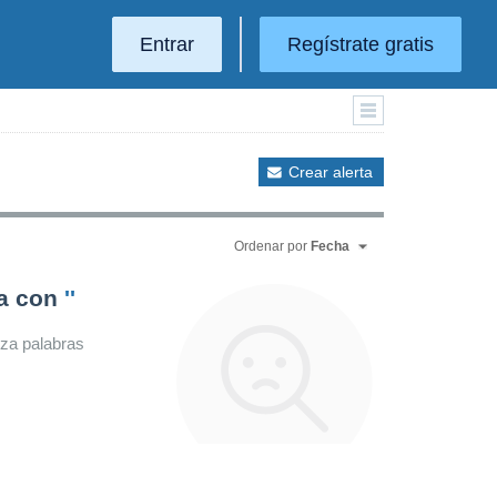
Entrar
Regístrate gratis
Crear alerta
Ordenar por
Fecha
da con
''
iza palabras