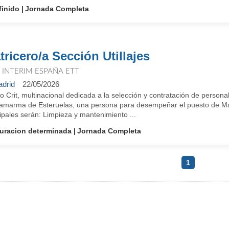
finido
Jornada Completa
tricero/a Sección Utillajes
T INTERIM ESPAÑA ETT
drid
22/05/2026
 Crit, multinacional dedicada a la selección y contratación de persona
amarma de Esteruelas, una persona para desempeñar el puesto de Matri
ipales serán: Limpieza y mantenimiento ...
uracion determinada
Jornada Completa
1