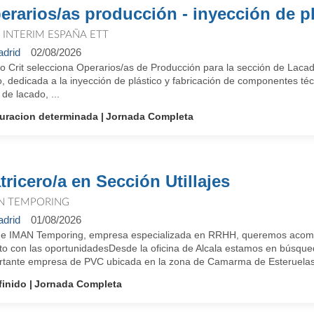
erarios/as producción - inyección de p
T INTERIM ESPAÑA ETT
drid
02/08/2026
o Crit selecciona Operarios/as de Producción para la sección de Lacad
, dedicada a la inyección de plástico y fabricación de componentes té
 de lacado, ...
uracion determinada
Jornada Completa
tricero/a en Sección Utillajes
N TEMPORING
drid
01/08/2026
e IMAN Temporing, empresa especializada en RRHH, queremos acompañ
nto con las oportunidadesDesde la oficina de Alcala estamos en búsque
rtante empresa de PVC ubicada en la zona de Camarma de Esteruelas.
finido
Jornada Completa