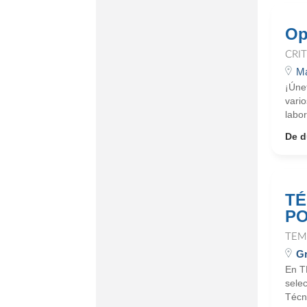
Op
CRI
Ma
¡Úne
vario
labo
De d
TÉ
PO
TEM
Gr
En T
sele
Técni