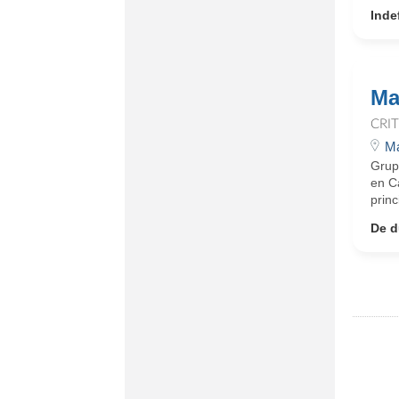
Inde
Ma
CRI
Ma
Grupo
en C
princ
De d