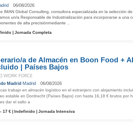
drid
06/08/2026
e IMAN Global Consulting, consultora especializada en la selección de
amos un/a Responsable de Industrialización para incorporarse a una co
onentes de alta precisiónmediante ...
finido
Jornada Completa
erario/a de Almacén en Boon Food + A
cluido | Países Bajos
O WORK FORCE
do Madrid
Madrid
06/08/2026
as trabajo en almacén logístico en el extranjero con alojamiento incl
o estable en Dordrecht (Países Bajos) con hasta 16,18 € brutos por ho
es dar el salto a
- 17 €
Indefinido
Jornada Intensiva