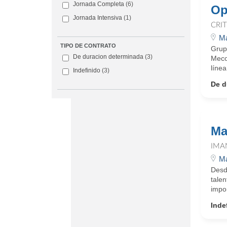
Jornada Completa
(6)
Op
Jornada Intensiva
(1)
CRI
Ma
TIPO DE CONTRATO
Grup
De duracion determinada
(3)
Meco
línea
Indefinido
(3)
De d
Ma
IMA
Ma
Desd
tale
impo
Inde