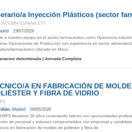
erario/a Inyección Plásticos (sector fa
T INTERIM ESPAÑA ETT
drid
19/07/2026
te a nuestro equipo en el sector farmacéutico como Operario/a Indu
s/as Operarios/as de Producción con experiencia en sector alimentació
ratoriofarmacéutico ubicado en Meco.
uracion determinada
Jornada Completa
CNICO/A EN FABRICACIÓN DE MOLDE
LIÉSTER Y FIBRA DE VIDRIO
PS
iñón
, Madrid
28/05/2026
EMPS llevamos 30 años conectando talento con oportunidades profesi
cción de personal y estamos comprometidos con empresas y candidat
co/a en fabricación de moldes de poliéster y fibra de