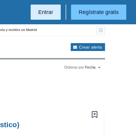
Entrar
Regístrate gratis
eria y moldes en Madrid
Crear alerta
Ordenar por
Fecha
stico)