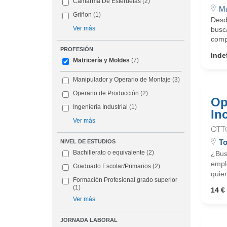
Camarma De Esteruelas
(2)
Ma
Griñon
(1)
Desd
Ver más
busc
comp
PROFESIÓN
Inde
Matricería y Moldes
(7)
Manipulador y Operario de Montaje
(3)
Operario de Producción
(2)
Op
Ingeniería Industrial
(1)
In
Ver más
OTT
To
NIVEL DE ESTUDIOS
Bachillerato o equivalente
(2)
¿Busc
emple
Graduado Escolar/Primarios
(2)
quier
Formación Profesional grado superior
(1)
14 € 
Ver más
JORNADA LABORAL