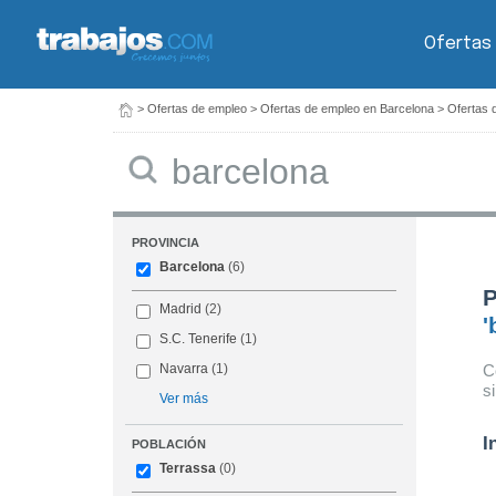
Ofertas
>
Ofertas de empleo
>
Ofertas de empleo en Barcelona
>
Ofertas 
Buscar
PROVINCIA
Barcelona
(6)
P
Madrid
(2)
'
S.C. Tenerife
(1)
C
Navarra
(1)
s
Ver más
I
POBLACIÓN
Terrassa
(0)