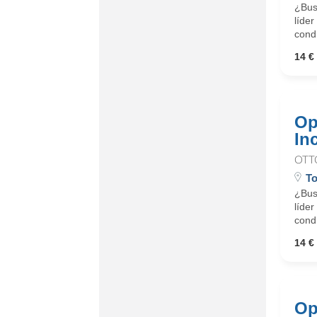
¿Busc
líder
cond
14 € 
Op
In
OTT
To
¿Busc
líder
cond
14 € 
Op