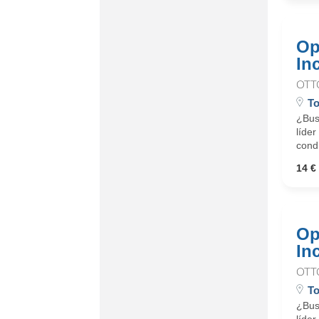
Op
In
OTT
To
¿Busc
líder
cond
14 € 
Op
In
OTT
To
¿Busc