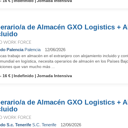
- 16 €
Indefinido
Jornada Intensiva
erario/a de Almacén GXO Logistics + A
cluido
O WORK FORCE
do Palencia
Palencia
12/06/2026
as trabajo en almacén en el extranjero con alojamiento incluido y con
 mundial en logística, necesita operarios de almacén en los Países Baj
iciones que van mucho más ...
- 16 €
Indefinido
Jornada Intensiva
erario/a de Almacén GXO Logistics + A
cluido
O WORK FORCE
do S.c. Tenerife
S.C. Tenerife
12/06/2026