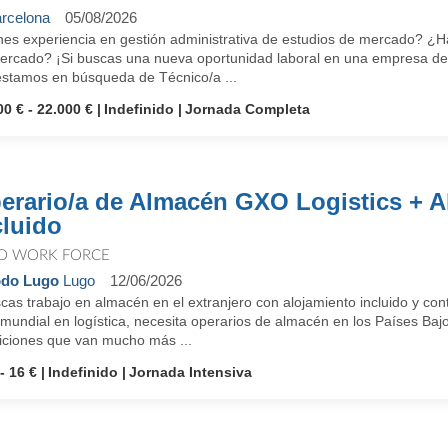
rcelona
05/08/2026
nes experiencia en gestión administrativa de estudios de mercado? ¿Ha
ercado? ¡Si buscas una nueva oportunidad laboral en una empresa del p
 estamos en búsqueda de Técnico/a ...
00 € - 22.000 €
Indefinido
Jornada Completa
erario/a de Almacén GXO Logistics + A
cluido
O WORK FORCE
odo Lugo
Lugo
12/06/2026
as trabajo en almacén en el extranjero con alojamiento incluido y con
 mundial en logística, necesita operarios de almacén en los Países Baj
iciones que van mucho más ...
- 16 €
Indefinido
Jornada Intensiva