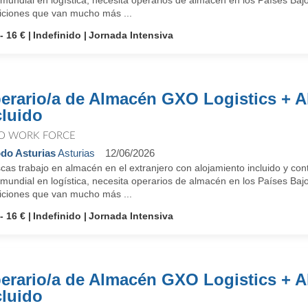
 mundial en logística, necesita operarios de almacén en los Países Baj
iciones que van mucho más ...
- 16 €
Indefinido
Jornada Intensiva
erario/a de Almacén GXO Logistics + A
cluido
O WORK FORCE
do Asturias
Asturias
12/06/2026
as trabajo en almacén en el extranjero con alojamiento incluido y con
 mundial en logística, necesita operarios de almacén en los Países Baj
iciones que van mucho más ...
- 16 €
Indefinido
Jornada Intensiva
erario/a de Almacén GXO Logistics + A
cluido