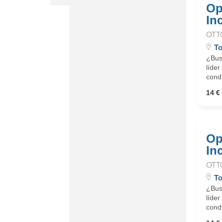
Op
In
OTT
T
¿Busc
líder
cond
14 € 
Op
In
OTT
T
¿Busc
líder
cond