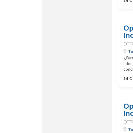
14 € 
Op
In
OTT
To
¿Busc
líder
cond
14 € 
Op
In
OTT
To