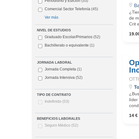
Periodismo y Edición
(53)
Ba
Comercial Sector Telefonía
(45)
¿Tie
Ver más
de m
Crit
NIVEL DE ESTUDIOS
19.0
Graduado Escolar/Primarios
(52)
Bachillerato o equivalente
(1)
Op
JORNADA LABORAL
In
Jornada Completa
(1)
Jornada Intensiva
(52)
OTT
T
¿Busc
TIPO DE CONTRATO
líder
Indefinido
(53)
cond
14 € 
BENEFICIOS LABORALES
Seguro Médico
(52)