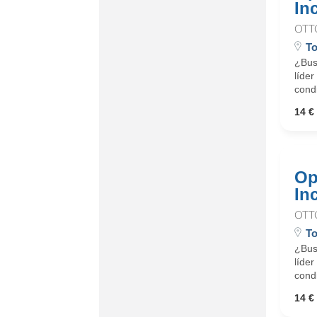
In
OTT
To
¿Busc
líder
cond
14 € 
Op
In
OTT
T
¿Busc
líder
cond
14 € 