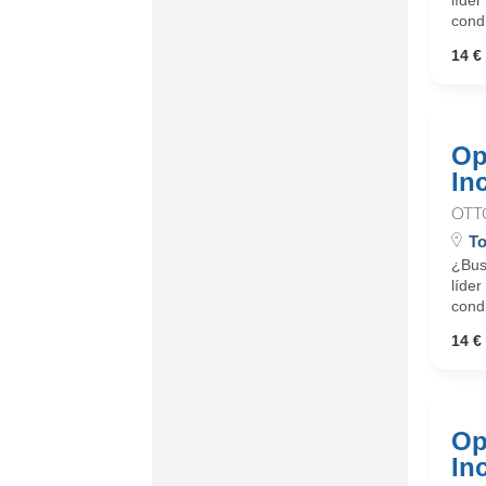
líder
cond
14 € 
Op
In
OTT
To
¿Busc
líder
cond
14 € 
Op
In