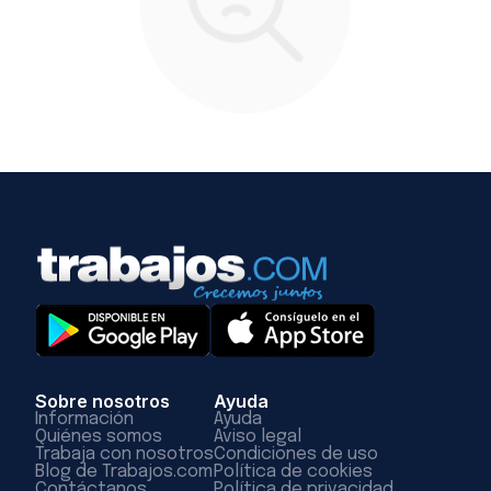
Sobre nosotros
Ayuda
Información
Ayuda
Quiénes somos
Aviso legal
Trabaja con nosotros
Condiciones de uso
Blog de Trabajos.com
Política de cookies
Contáctanos
Política de privacidad