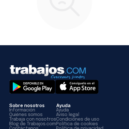
Sobre nosotros
Ayuda
Información
Ayuda
Quiénes somos
Aviso legal
Trabaja con nosotros
Condiciones de uso
Blog de Trabajos.com
Política de cookies
Contáctanos
Política de privacidad