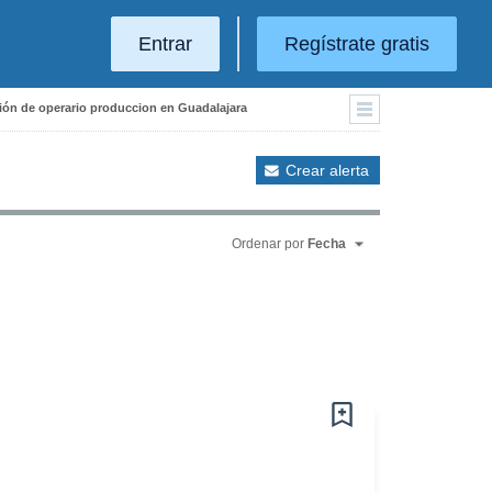
Entrar
Regístrate gratis
ción de operario produccion en Guadalajara
Crear alerta
Ordenar por
Fecha