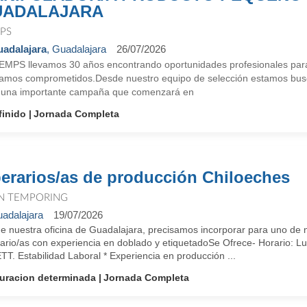
UADALAJARA
PS
adalajara
, Guadalajara
26/07/2026
EMPS llevamos 30 años encontrando oportunidades profesionales para
tamos comprometidos.Desde nuestro equipo de selección estamos busc
 una importante campaña que comenzará en
finido
Jornada Completa
erarios/as de producción Chiloeches
N TEMPORING
adalajara
19/07/2026
e nuestra oficina de Guadalajara, precisamos incorporar para uno de n
rio/as con experiencia en doblado y etiquetadoSe Ofrece- Horario: Lune
TT. Estabilidad Laboral * Experiencia en producción ...
uracion determinada
Jornada Completa