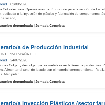
drid
02/08/2026
o Crit selecciona Operarios/as de Producción para la sección de Lacad
, dedicada a la inyección de plástico y fabricación de componentes té
 de lacado, ...
uracion determinada
Jornada Completa
erario/a de Producción Industrial
T INTERIM ESPAÑA ETT
drid
24/07/2026
ones Colgar y descolgar piezas metálicas en la línea de producción. P
ra. Alimentar el túnel de lacado con el material correspondiente. Reali
s. Manipular ...
uracion determinada
Jornada Completa
erario/a Inyección Plásticos (sector fa