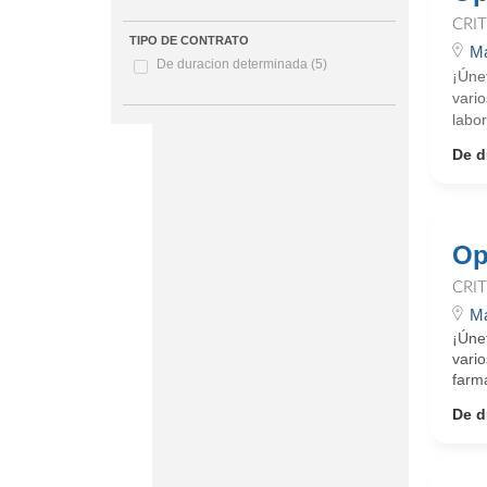
CRI
TIPO DE CONTRATO
Ma
De duracion determinada
(5)
¡Úne
vario
labo
De d
Op
CRI
Ma
¡Úne
vario
farma
De d