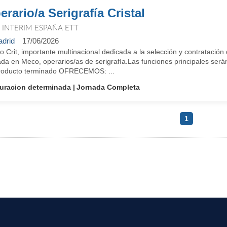
erario/a Serigrafía Cristal
T INTERIM ESPAÑA ETT
drid
17/06/2026
 Crit, importante multinacional dedicada a la selección y contratació
ada en Meco, operarios/as de serigrafía.Las funciones principales se
roducto terminado OFRECEMOS: ...
uracion determinada
Jornada Completa
1