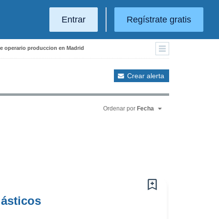
Entrar
Regístrate gratis
de operario produccion en Madrid
Crear alerta
Ordenar por
Fecha
lásticos