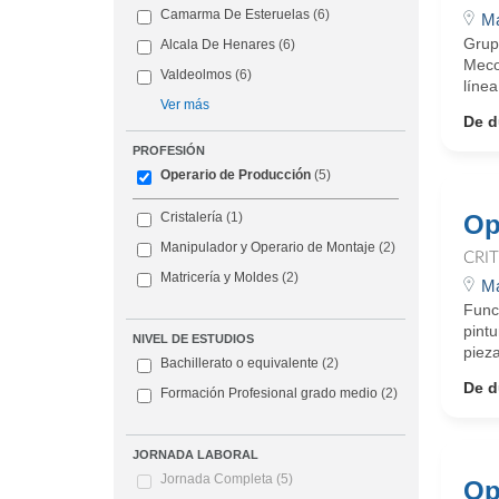
Camarma De Esteruelas
(6)
Ma
Grup
Alcala De Henares
(6)
Meco
Valdeolmos
(6)
línea
Ver más
De d
PROFESIÓN
Operario de Producción
(5)
Op
Cristalería
(1)
Manipulador y Operario de Montaje
(2)
CRI
Matricería y Moldes
(2)
Ma
Funci
pintu
NIVEL DE ESTUDIOS
pieza
Bachillerato o equivalente
(2)
De d
Formación Profesional grado medio
(2)
JORNADA LABORAL
Jornada Completa
(5)
Op