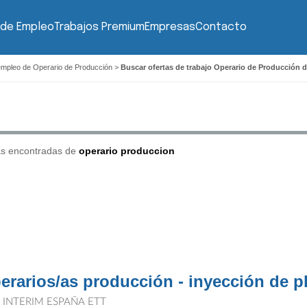
 de Empleo
Trabajos Premium
Empresas
Contacto
empleo de Operario de Producción
>
Buscar ofertas de trabajo Operario de Producción 
as encontradas de
operario produccion
erarios/as producción - inyección de p
T INTERIM ESPAÑA ETT