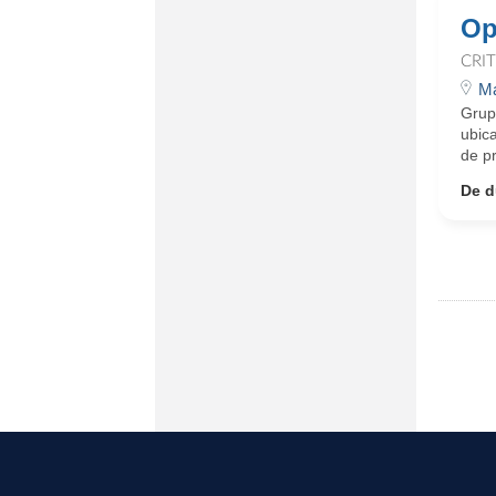
Op
CRI
Ma
Grupo
ubic
de p
De d