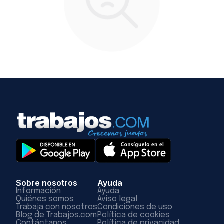
Sobre nosotros
Ayuda
Información
Ayuda
Quiénes somos
Aviso legal
Trabaja con nosotros
Condiciones de uso
Blog de Trabajos.com
Política de cookies
Contáctanos
Política de privacidad