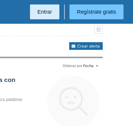
Entrar
Regístrate gratis
Crear alerta
Ordenar por
Fecha
a con
iza palabras