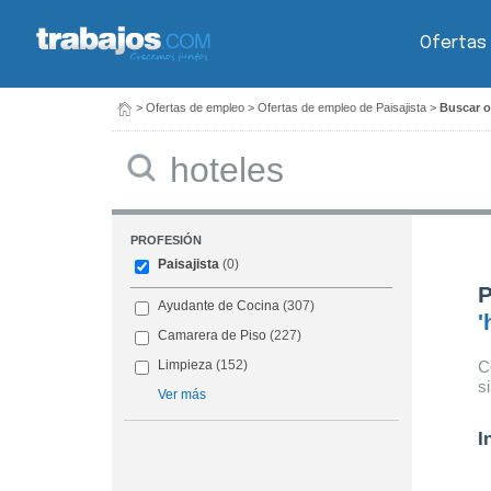
Ofertas
>
Ofertas de empleo
>
Ofertas de empleo de Paisajista
>
Buscar of
Buscar
PROFESIÓN
Paisajista
(0)
P
Ayudante de Cocina
(307)
'
Camarera de Piso
(227)
C
Limpieza
(152)
s
Ver más
I