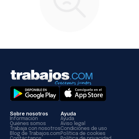
Sobre nosotros
Ayuda
Información
Ayuda
Quiénes somos
Aviso legal
Trabaja con nosotros
Condiciones de uso
Blog de Trabajos.com
Política de cookies
Contáctanos
Política de privacidad