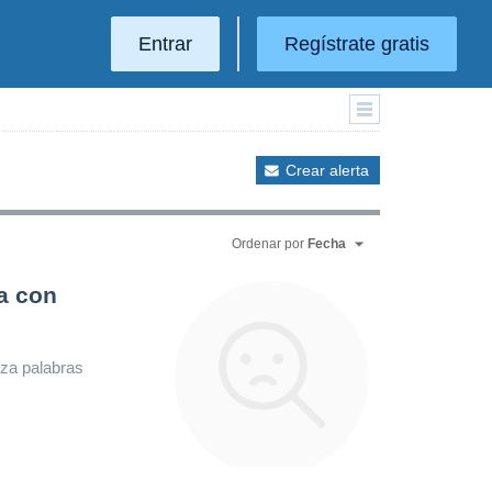
Entrar
Regístrate gratis
Crear alerta
Ordenar por
Fecha
a con
iza palabras