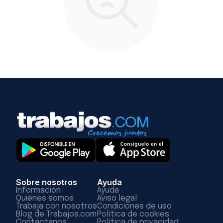
Sobre nosotros
Ayuda
Información
Ayuda
Quiénes somos
Aviso legal
Trabaja con nosotros
Condiciones de uso
Blog de Trabajos.com
Política de cookies
Contáctanos
Política de privacidad