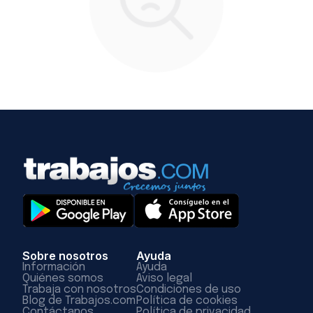
Sobre nosotros
Ayuda
Información
Ayuda
Quiénes somos
Aviso legal
Trabaja con nosotros
Condiciones de uso
Blog de Trabajos.com
Política de cookies
Contáctanos
Política de privacidad