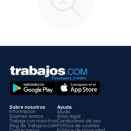
Sobre nosotros
Ayuda
Información
Ayuda
Quiénes somos
Aviso legal
Trabaja con nosotros
Condiciones de uso
Blog de Trabajos.com
Política de cookies
Contáctanos
Política de privacidad